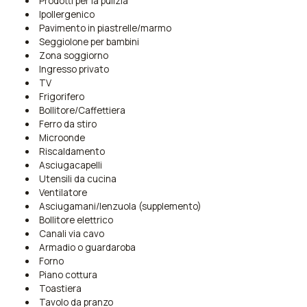
Prodotti per la pulizia
Ipollergenico
Pavimento in piastrelle/marmo
Seggiolone per bambini
Zona soggiorno
Ingresso privato
TV
Frigorifero
Bollitore/Caffettiera
Ferro da stiro
Microonde
Riscaldamento
Asciugacapelli
Utensili da cucina
Ventilatore
Asciugamani/lenzuola (supplemento)
Bollitore elettrico
Canali via cavo
Armadio o guardaroba
Forno
Piano cottura
Toastiera
Tavolo da pranzo